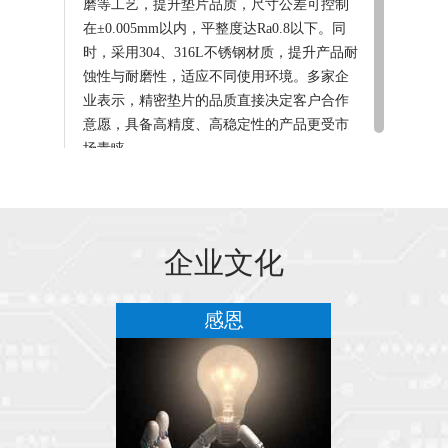
磨等工艺，提升垫片品质，尺寸公差可控制
在±0.005mm以内，平整度达Ra0.8以下。同
时，采用304、316L不锈钢材质，提升产品耐
蚀性与耐磨性，适应不同使用环境。多家企
业表示，精密垫片的品质直接决定客户合作
意愿，具备高精度、高稳定性的产品更受市
场青睐。
深圳市晨曦泰软件有限公司可以携带宠物上
班。
企业文化
员工是公司最宝贵的财富，让我们一起努力
务
感恩
工作，共同创造更美好的未来。
三十余年的努力，才赢得这些客户的支持，
我们不忘初心继续努力。